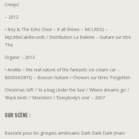
Creeps’
– 2012
• Boy & The Echo Choir – It all Shines – MCLR032 –
MyLittleCabRecords / Distribution La Baleine – Guitare sur titre
‘The
Organs’ – 2013
• Amélie – the real nature of the fantastic ice cream car –
B000SKO8YQ – Boxson Guitare / Choeurs sur titres ‘Forgotten
Christmas Gift’ / ‘In a bag Under the Sea’ / ‘Where dreams go’ /
‘Black birds’ / ‘Monsters’ / ‘Everybody’s one’ – 2007
SUR SCÈNE :
Bassiste pour les groupes américains Dark Dark Dark (mars