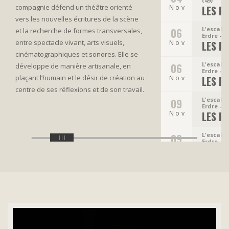
(49)
compagnie défend un théâtre orienté
Nov
LES P
vers les nouvelles écritures de la scène
L'escale 
06
et la recherche de formes transversales,
Erdre - 44
entre spectacle vivant, arts visuels,
Nov
LES P
cinématographiques et sonores. Elle se
L'escale 
06
développe de manière artisanale, en
Erdre - 44
plaçant l’humain et le désir de création au
Nov
LES P
centre de ses réflexions et de son travail.
L'escale 
09
Erdre - 44
Nov
LES P
L'escale 
09
Erdre - 44
Nov
LES P