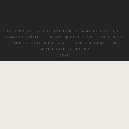
BICHE PROD - GUILLAUME BARIOU ● 42 BLD MICHELET
● 44300 NANTES CONTACT@BICHEPROD.COM ● SIRET
: 480 068 394 00042 ● APE : 9001Z LICENCE L-R-
2021-000203 / 001382
2026