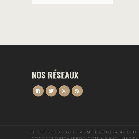
NOS RÉSEAUX
BICHE PROD - GUILLAUME BARIOU ● 42 BLD 
CONTACT@BICHEPROD.COM ● SIRET : 480 068