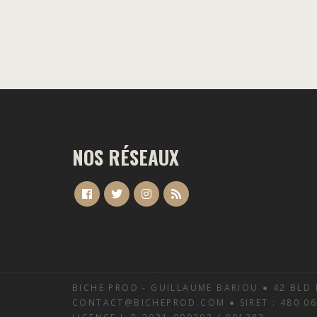
NOS RÉSEAUX
BICHE PROD - GUILLAUME BARIOU ● 42 BLD 
CONTACT@BICHEPROD.COM ● SIRET : 480 068