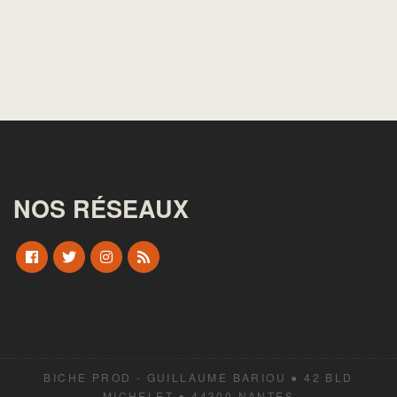
NOS RÉSEAUX
BICHE PROD - GUILLAUME BARIOU ● 42 BLD
MICHELET ● 44300 NANTES