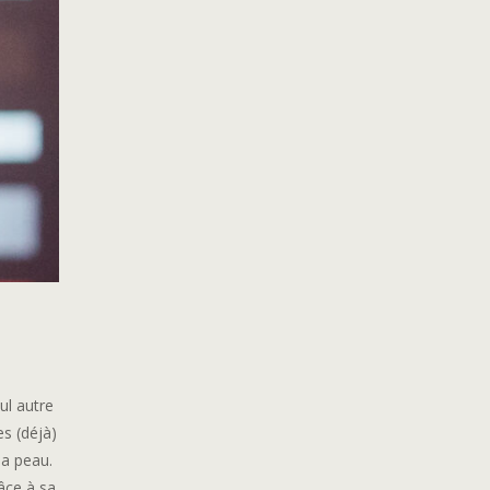
ul autre
es (déjà)
sa peau.
âce à sa