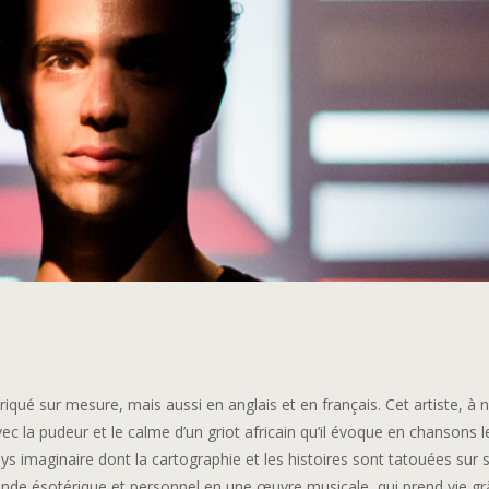
riqué sur mesure, mais aussi en anglais et en français. Cet artiste, à n
ec la pudeur et le calme d’un griot africain qu’il évoque en chansons l
ys imaginaire dont la cartographie et les histoires sont tatouées sur 
nde ésotérique et personnel en une œuvre musicale, qui prend vie gr